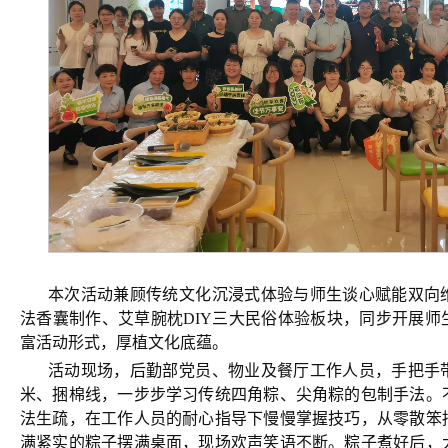
本次活动兼顾传统文化沉浸式体验与师生谈心赋能双向
法香囊制作、艾草腕枕DIY三大民俗体验板块，同步开展师
富活动形式，厚植文化底蕴。
活动现场，后勤部党员、物业及餐厅工作人员，手把手
米、捆棉线，一步步学习传统四角粽、尖角粽的包制手法。
法生疏，在工作人员的耐心指导下慢慢掌握技巧，从零散笨
满紧实的粽子摆满桌面，现场欢声笑语不断。粽子煮好后，