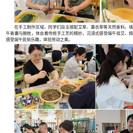
在手工制作区域，同学们自主搭配艾草、薰衣草等天然香料，
午香囊与腕枕，体会着传统手工艺的精妙，沉浸式感受端午挂艾、
感受端午民俗乐趣，体验劳动之美。