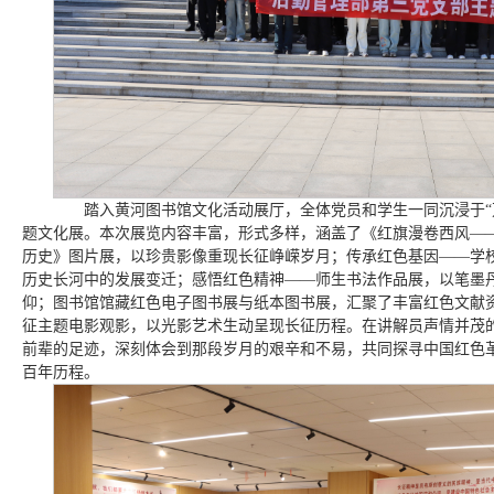
踏入黄河图书馆文化活动展厅，全体党员和学生一同沉浸于“万
题文化展。本次展览内容丰富，形式多样，涵盖了《红旗漫卷西风—
历史》图片展，以珍贵影像重现长征峥嵘岁月；传承红色基因——学
历史长河中的发展变迁；感悟红色精神——师生书法作品展，以笔墨
仰；图书馆馆藏红色电子图书展与纸本图书展，汇聚了丰富红色文献
征主题电影观影，以光影艺术生动呈现长征历程。在讲解员声情并茂
前辈的足迹，深刻体会到那段岁月的艰辛和不易，共同探寻中国红色
百年历程。