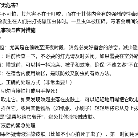
有无危害？
并不可怕，其危害不在于叮咬，而在于其体内含有的强烈酸性毒液
险发生在人们拍打或碾压虫体时。一旦虫体被压碎，毒液会瞬间沾
意事项与应对措施
键
窗：尤其是在傍晚至深夜时段，请务必关好宿舍的纱窗，减少隐
引：睡前检查一下，不必要的灯光请及时关闭。如果需要在室外
铺：睡觉前，可以抖一抖凉席、被子和蚊帐，确保“不速之客”不
障：在宿舍内使用蚊帐，是既防蚊又防虫的有效方法。
翅虫，正确的处理方式（非常重要！）
】切勿直接拍打或用手捏死！
：吹走它。如果发现隐翅虫落在皮肤上，可以轻轻地用嘴把它吹
：抖落它。或用其他物品（如纸张、小刷子）轻轻地将它从身上
是“温柔地请它离开”，避免其体液接触皮肤。
触毒液后的紧急处理
如果怀疑毒液沾染皮肤（比如不小心拍死了虫子），第一时间用