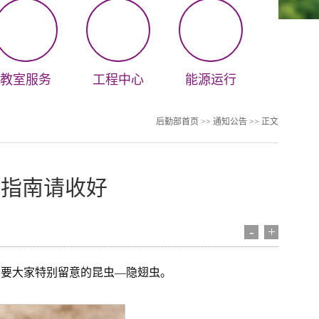
教室服务
工程中心
能源运行
后勤部首页
>>
通知公告
>> 正文
防指南请收好
-
+
需要大家特别留意的昆虫—隐翅虫。