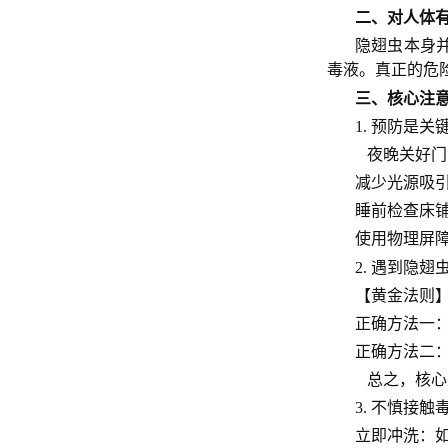
二、对人体
隐翅虫本身
毒液。真正的危
三、核心注
1. 预防是关
夜晚关好门
减少光源吸
睡前检查床
使用物理屏
2. 遇到隐
【黄金法则
正确方法一
正确方法二
总之，核心
3. 不慎接
立即冲洗：