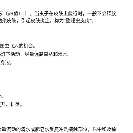
（pH值1-2）。当虫子在皮肤上爬行时，一般不会释放
染皮肤，引起皮肤炎症，称为“隐翅虫皮炎”。
翅虫飞入的机会。
路灯下活动，尽量远离草丛和灌木。
在身边。
走。
拨开、抖落。
大量流动的清水或肥皂水反复冲洗接触部位，以中和及稀